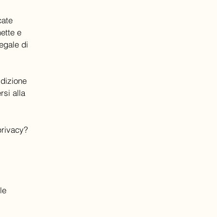
cate
mette e
legale di
sdizione
rsi alla
 privacy?
le