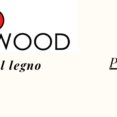
P
l legno