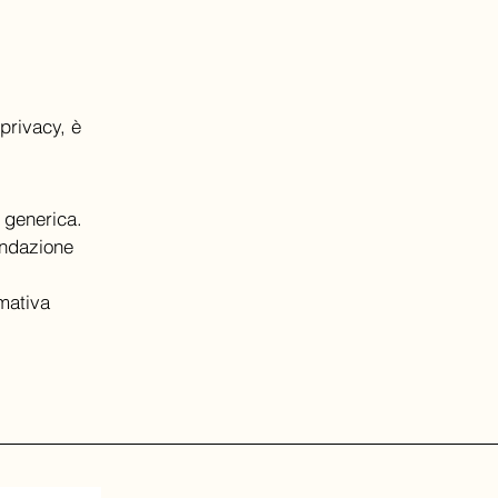
privacy, è
a generica.
andazione
mativa