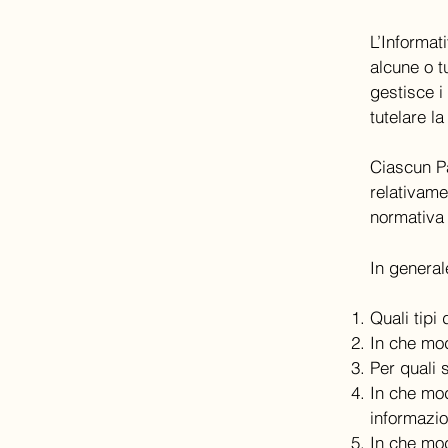
L’Informat
alcune o t
gestisce i 
tutelare la
Ciascun Pa
relativamen
normativa 
In general
Quali tipi
In che mod
Per quali 
In che mo
informazion
In che mod