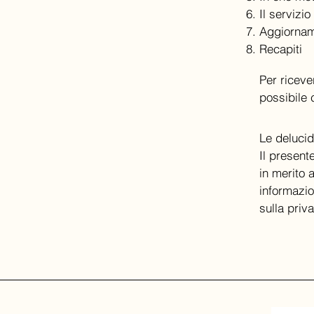
Il servizi
Aggiorname
Recapiti
Per riceve
possibile
Le delucid
Il present
in merito 
informazio
sulla priv