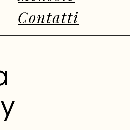
Contatti
a
cy