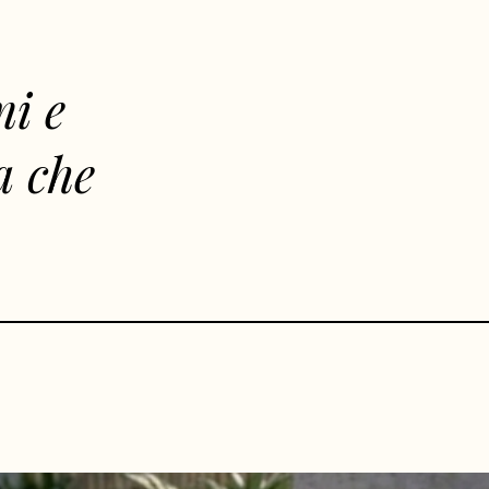
mi e
a che