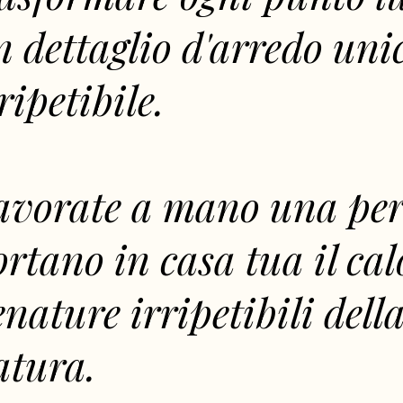
n dettaglio d'arredo uni
ripetibile.
avorate a mano una pe
rtano in casa tua il calo
nature irripetibili dell
atura.