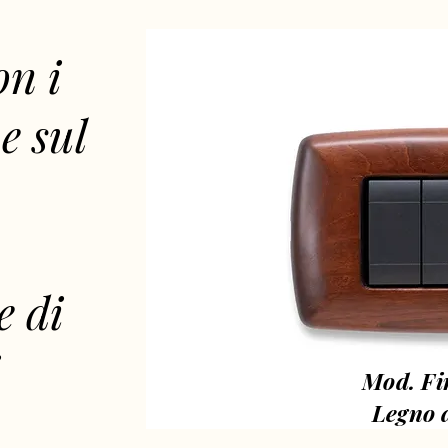
on i
e sul
e di
i
Mod. Fi
Legno 