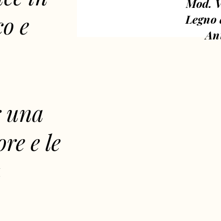
Mod. V
co e
Legno 
An
r una
re e le
a