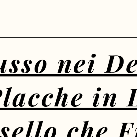
usso nei De
Placche in 
sello che 