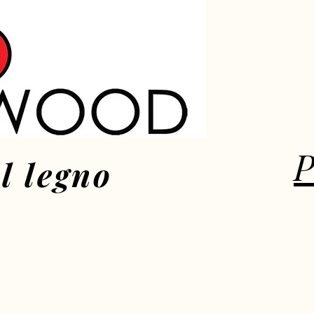
P
l legno