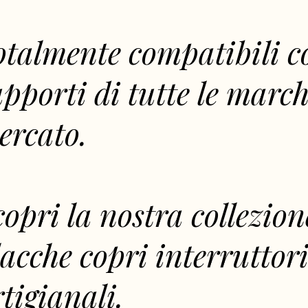
otalmente compatibili c
pporti di tutte le march
ercato.
opri la nostra collezion
lacche copri interruttor
tigianali.