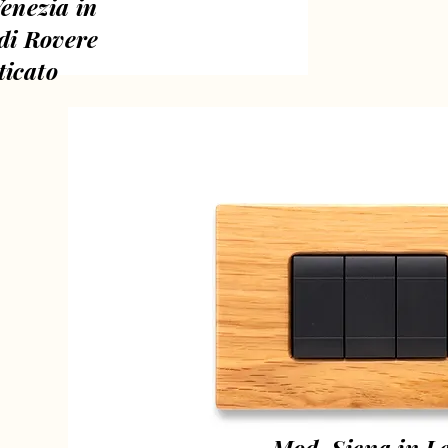
enezia in
di Rovere
ticato
Mod. Siena in L