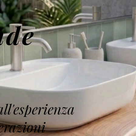
nde
ll'esperienza
erazioni