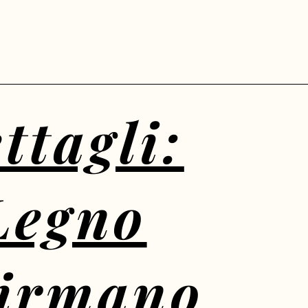
ttagli:
Legno
Firmano