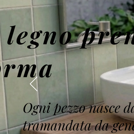
l legno pre
orma
Ogni pezzo nasce da
tramandata da gen